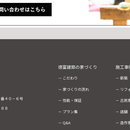
徳富建築の家づくり
施工事
－ こだわり
－ 新築
－ 家づくりの流れ
－ リフ
４番４０－６号
－ 性能・保証
－ 古民
７８８
－ プラン集
－ 店舗
－ Q&A
－ 造作